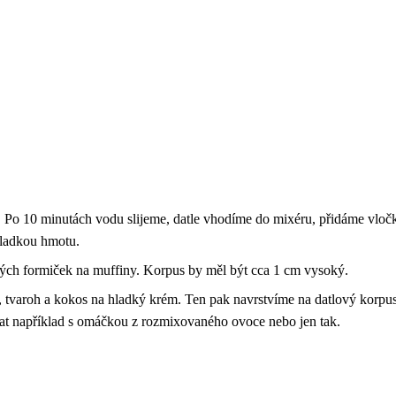
 Po 10 minutách vodu slijeme, datle vhodíme do mixéru, přidáme vloč
hladkou hmotu.
vých formiček na muffiny. Korpus by měl být cca 1 cm vysoký.
tvaroh a kokos na hladký krém. Ten pak navrstvíme na datlový korpu
at například s omáčkou z rozmixovaného ovoce nebo jen tak.