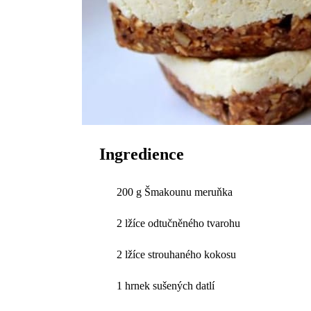
Ingredience
200 g Šmakounu meruňka
2 lžíce odtučněného tvarohu
2 lžíce strouhaného kokosu
1 hrnek sušených datlí