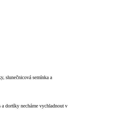
ky, slunečnicová semínka a
s a dortíky necháme vychladnout v