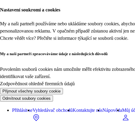
Nastavení soukromí a cookies
My a naši partneři používáme nebo ukládáme soubory cookies, abychom
personalizovanou reklamu. V opačném případě zůstanou aktivní jen n
Chcete vědět více? Přečtěte si informace týkající se
souborů cookie
.
My a naši partneři zpracováváme údaje z následujících důvodů
Povolením souborů cookies nám umožníte měřit efektivitu zobrazeného o
identifikovat vaše zařízení.
Zodpovědnost ohledně firemních údajů
Přijmout všechny soubory cookie
Odmítnout soubory cookies
Přihlásit se
Vyhledávač obchodů
Kontaktujte nás
Nápověda
Můj úč