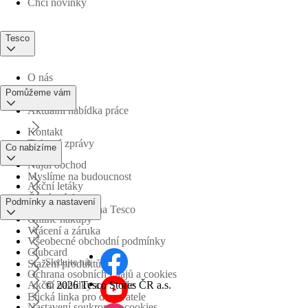
Chci novinky
Tesco
O nás
Pomůžeme vám
Aktuální nabídka práce
Kontakt
Tiskové zprávy
Co nabízíme
Najdi obchod
Myslíme na budoucnost
Akční letáky
Časté otázky
Podmínky a nastavení
Obchodní skupina Tesco
Online nákupy
Vrácení a záruka
Všeobecné obchodní podmínky
Clubcard
Sledujte nás
Stažení produktů
Ochrana osobních údajů a cookies
©
2026 Tesco Stores ČR a.s.
Akční nabídky a soutěže
Etická linka pro dodavatele
Nastavení soukromí a cookies