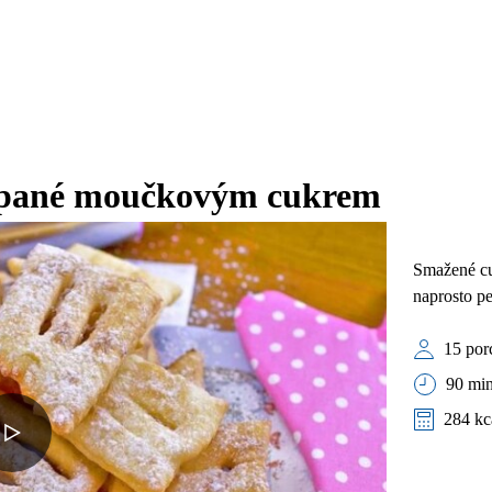
sypané moučkovým cukrem
Smažené cu
naprosto pe
15 por
90 min
284 kc