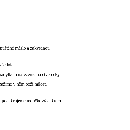
ozpuštěné máslo a zakysanou
 lednici.
 radýlkem nařežeme na čtverečky.
smažíme v něm boží milosti
t a pocukrujeme moučkový cukrem.