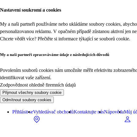
Nastavení soukromí a cookies
My a naši partneři používáme nebo ukládáme soubory cookies, abychom
personalizovanou reklamu. V opačném případě zůstanou aktivní jen n
Chcete vědět více? Přečtěte si informace týkající se
souborů cookie
.
My a naši partneři zpracováváme údaje z následujících důvodů
Povolením souborů cookies nám umožníte měřit efektivitu zobrazeného o
identifikovat vaše zařízení.
Zodpovědnost ohledně firemních údajů
Přijmout všechny soubory cookie
Odmítnout soubory cookies
Přihlásit se
Vyhledávač obchodů
Kontaktujte nás
Nápověda
Můj úč