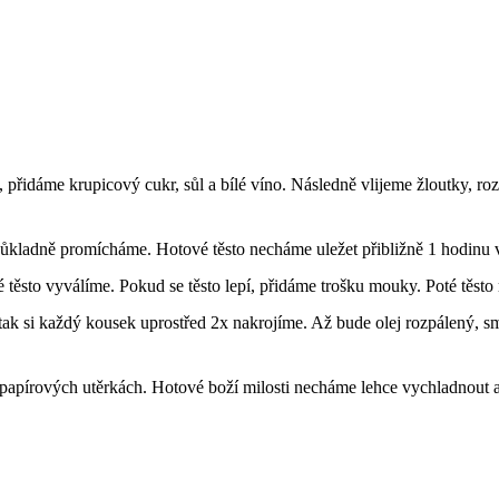
 přidáme krupicový cukr, sůl a bílé víno. Následně vlijeme žloutky, r
ůkladně promícháme. Hotové těsto necháme uležet přibližně 1 hodinu v
těsto vyválíme. Pokud se těsto lepí, přidáme trošku mouky. Poté těsto
, tak si každý kousek uprostřed 2x nakrojíme. Až bude olej rozpálený, 
papírových utěrkách. Hotové boží milosti necháme lehce vychladnou