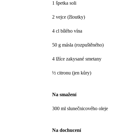
1 špetka soli
2 vejce (žloutky)
4 cl bílého vína
50 g másla (rozpuštěného)
4 lžíce zakysané smetany
½ citronu (jen kůry)
Na smažení
300 ml slunečnicového oleje
Na dochucení