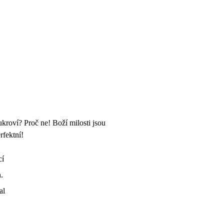
kroví? Proč ne! Boží milosti jsou
rfektní!
cí
.
al