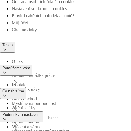
Ochrana osobních údajů a cookies
Nastavení soukromí a cookies
Pravidla akčních nabídek a soutěží
Můj účet
Chci novinky
Tesco
O nás
Pomůžeme vám
Aktuální nabídka práce
Kontakt
Tiskové zprávy
Co nabízíme
Najdi obchod
Myslíme na budoucnost
Akční letáky
Časté otázky
Podmínky a nastavení
Obchodní skupina Tesco
Online nákupy
Vrácení a záruka