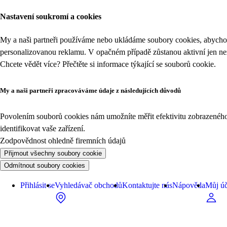
Nastavení soukromí a cookies
My a naši partneři používáme nebo ukládáme soubory cookies, abychom
personalizovanou reklamu. V opačném případě zůstanou aktivní jen n
Chcete vědět více? Přečtěte si informace týkající se
souborů cookie
.
My a naši partneři zpracováváme údaje z následujících důvodů
Povolením souborů cookies nám umožníte měřit efektivitu zobrazeného o
identifikovat vaše zařízení.
Zodpovědnost ohledně firemních údajů
Přijmout všechny soubory cookie
Odmítnout soubory cookies
Přihlásit se
Vyhledávač obchodů
Kontaktujte nás
Nápověda
Můj úč