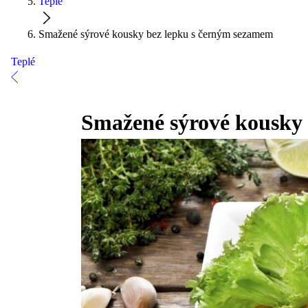
Teplé
Smažené sýrové kousky bez lepku s černým sezamem
Teplé
Smažené sýrové kousky