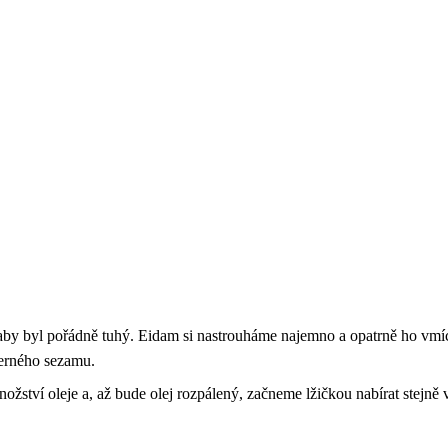
, aby byl pořádně tuhý. Eidam si nastrouháme najemno a opatrně ho vm
černého sezamu.
ožství oleje a, až bude olej rozpálený, začneme lžičkou nabírat stejně