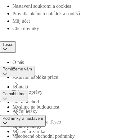
Nastavení soukromí a cookies
Pravidla akčních nabídek a soutěží
Můj účet
Chci novinky
Tesco
O nás
Pomůžeme vám
Aktuální nabídka práce
Kontakt
Tiskové zprávy
Co nabízíme
Najdi obchod
Myslíme na budoucnost
Akční letáky
Časté otázky
Podmínky a nastavení
Obchodní skupina Tesco
Online nákupy
Vrácení a záruka
Všeobecné obchodní podmínky