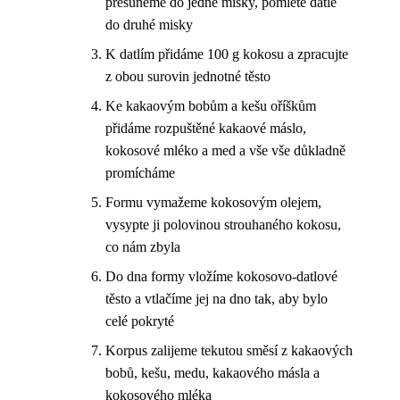
přesuneme do jedné misky, pomleté datle
do druhé misky
K datlím přidáme 100 g kokosu a zpracujte
z obou surovin jednotné těsto
Ke kakaovým bobům a kešu oříškům
přidáme rozpuštěné kakaové máslo,
kokosové mléko a med a vše vše důkladně
promícháme
Formu vymažeme kokosovým olejem,
vysypte ji polovinou strouhaného kokosu,
co nám zbyla
Do dna formy vložíme kokosovo-datlové
těsto a vtlačíme jej na dno tak, aby bylo
celé pokryté
Korpus zalijeme tekutou směsí z kakaových
bobů, kešu, medu, kakaového másla a
kokosového mléka