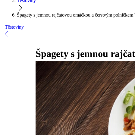
Těstoviny
Špagety s jemnou rajčatovou omáčkou a čerstvým polníčkem 
Těstoviny
Špagety s jemnou rajča