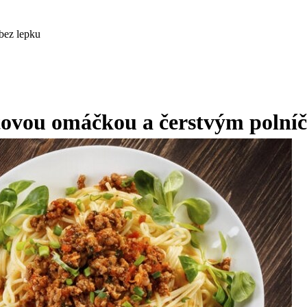
bez lepku
tovou omáčkou a čerstvým polní