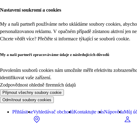
Nastavení soukromí a cookies
My a naši partneři používáme nebo ukládáme soubory cookies, abychom
personalizovanou reklamu. V opačném případě zůstanou aktivní jen n
Chcete vědět více? Přečtěte si informace týkající se
souborů cookie
.
My a naši partneři zpracováváme údaje z následujících důvodů
Povolením souborů cookies nám umožníte měřit efektivitu zobrazeného o
identifikovat vaše zařízení.
Zodpovědnost ohledně firemních údajů
Přijmout všechny soubory cookie
Odmítnout soubory cookies
Přihlásit se
Vyhledávač obchodů
Kontaktujte nás
Nápověda
Můj úč