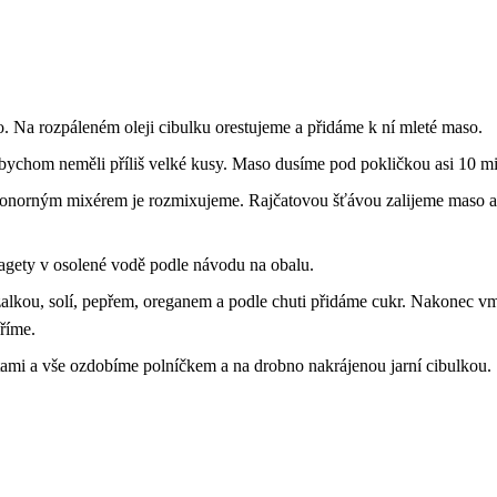
. Na rozpáleném oleji cibulku orestujeme a přidáme k ní mleté maso.
bychom neměli příliš velké kusy. Maso dusíme pod pokličkou asi 10 mi
 ponorným mixérem je rozmixujeme. Rajčatovou šťávou zalijeme maso 
gety v osolené vodě podle návodu na obalu.
lkou, solí, pepřem, oreganem a podle chuti přidáme cukr. Nakonec v
říme.
i a vše ozdobíme polníčkem a na drobno nakrájenou jarní cibulkou.