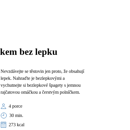
čkem bez lepku
Nevzdávejte se těstovin jen proto, že obsahují
lepek. Nahraďte je bezlepkovými a
vychutnejte si bezlepkové špagety s jemnou
rajčatovou omáčkou a čerstvým polníčkem.
4 porce
30 min.
273 kcal