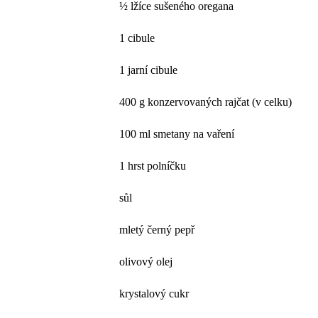
½ lžíce sušeného oregana
1 cibule
1 jarní cibule
400 g konzervovaných rajčat (v celku)
100 ml smetany na vaření
1 hrst polníčku
sůl
mletý černý pepř
olivový olej
krystalový cukr