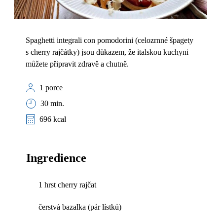
Spaghetti integrali con pomodorini (celozrnné špagety
s cherry rajčátky) jsou důkazem, že italskou kuchyni
můžete připravit zdravě a chutně.
1 porce
30 min.
696 kcal
Ingredience
1 hrst cherry rajčat
čerstvá bazalka (pár lístků)