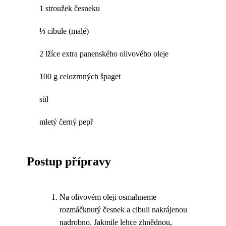
1 stroužek česneku
⅓ cibule (malé)
2 lžíce extra panenského olivového oleje
100 g celozrnných špaget
sůl
mletý černý pepř
Postup přípravy
Na olivovém oleji osmahneme
rozmáčknutý česnek a cibuli nakrájenou
nadrobno. Jakmile lehce zhnědnou,