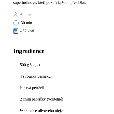
superhrdinové, kteří pokoří každou překážku,
6 porcí
30 min.
457 kcal
Ingredience
500 g špaget
4 stroužky česneku
čerstvá petrželka
2 chilli papričky (volitelné)
½ sklenice olivového oleje