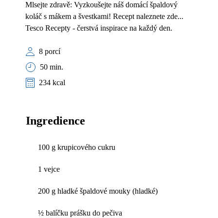
Mlsejte zdravě: Vyzkoušejte náš domácí špaldový
koláč s mákem a švestkami! Recept naleznete zde...
Tesco Recepty - čerstvá inspirace na každý den.
8 porcí
50 min.
234 kcal
Ingredience
100 g krupicového cukru
1 vejce
200 g hladké špaldové mouky (hladké)
½ balíčku prášku do pečiva