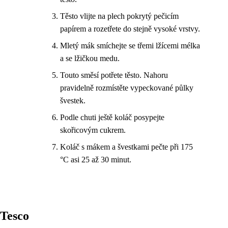
Těsto vlijte na plech pokrytý pečicím
papírem a rozetřete do stejně vysoké vrstvy.
Mletý mák smíchejte se třemi lžícemi mélka
a se lžičkou medu.
Touto směsí potřete těsto. Nahoru
pravidelně rozmístěte vypeckované půlky
švestek.
Podle chuti ještě koláč posypejte
skořicovým cukrem.
Koláč s mákem a švestkami pečte při 175
°C asi 25 až 30 minut.
Tesco