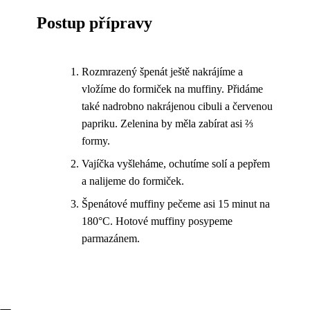
Postup přípravy
Rozmrazený špenát ještě nakrájíme a
vložíme do formiček na muffiny. Přidáme
také nadrobno nakrájenou cibuli a červenou
papriku. Zelenina by měla zabírat asi ⅔
formy.
Vajíčka vyšleháme, ochutíme solí a pepřem
a nalijeme do formiček.
Špenátové muffiny pečeme asi 15 minut na
180°C. Hotové muffiny posypeme
parmazánem.