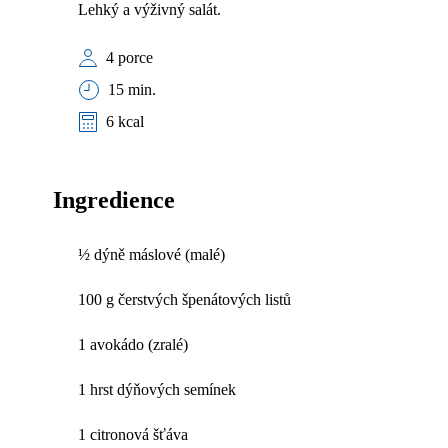
Lehký a výživný salát.
4 porce
15 min.
6 kcal
Ingredience
½ dýně máslové (malé)
100 g čerstvých špenátových listů
1 avokádo (zralé)
1 hrst dýňových semínek
1 citronová šťáva