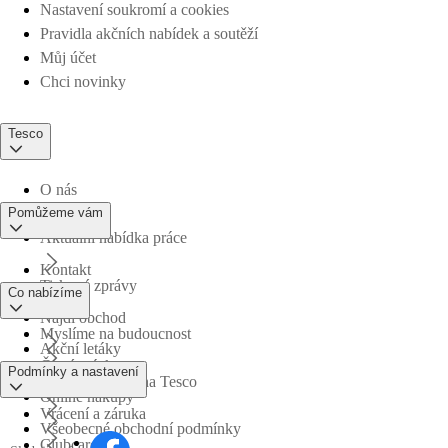
Nastavení soukromí a cookies
Pravidla akčních nabídek a soutěží
Můj účet
Chci novinky
Tesco
O nás
Pomůžeme vám
Aktuální nabídka práce
Kontakt
Tiskové zprávy
Co nabízíme
Najdi obchod
Myslíme na budoucnost
Akční letáky
Časté otázky
Podmínky a nastavení
Obchodní skupina Tesco
Online nákupy
Vrácení a záruka
Všeobecné obchodní podmínky
Clubcard