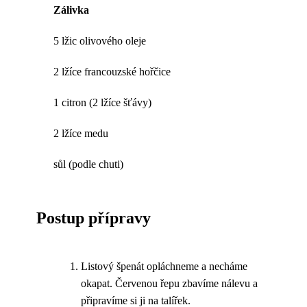
Zálivka
5 lžic olivového oleje
2 lžíce francouzské hořčice
1 citron (2 lžíce šťávy)
2 lžíce medu
sůl (podle chuti)
Postup přípravy
Listový špenát opláchneme a necháme
okapat. Červenou řepu zbavíme nálevu a
připravíme si ji na talířek.