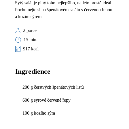
Sytý salát je plný toho nejlepšího, na léto prostě ideál.
Pochutnejte si na špenátovém salátu s červenou řepou
a kozím sýrem.
2 porce
15 min.
917 kcal
Ingredience
200 g čerstvých špenátových listů
600 g syrové červené řepy
100 g kozího sýra