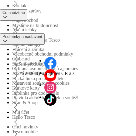
Kontakt
Tiskové zprávy
Co nabízíme
Najdi obchod
Myslíme na budoucnost
Akční letáky
Časté otázky
Podmínky a nastavení
Obchodní skupina Tesco
Online nákupy
Vrácení a záruka
Všeobecné obchodní podmínky
Clubcard
Sledujte nás
Stažení produktů
Ochrana osobních údajů a cookies
©
2026 Tesco Stores ČR a.s.
Akční nabídky a soutěže
Etická linka pro dodavatele
Nastavení soukromí a cookies
Dárkové karty
Infolinka pro dodavatele
Pravidla akčních nabídek a soutěží
Scan & Shop
Můj účet
Hello Tesco
Chci novinky
Tesco mobile