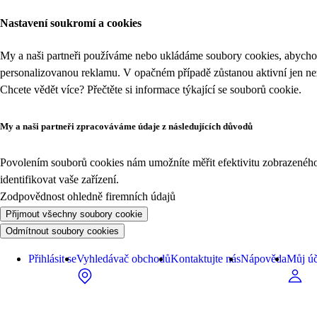
Nastavení soukromí a cookies
My a naši partneři používáme nebo ukládáme soubory cookies, abychom
personalizovanou reklamu. V opačném případě zůstanou aktivní jen n
Chcete vědět více? Přečtěte si informace týkající se
souborů cookie
.
My a naši partneři zpracováváme údaje z následujících důvodů
Povolením souborů cookies nám umožníte měřit efektivitu zobrazeného o
identifikovat vaše zařízení.
Zodpovědnost ohledně firemních údajů
Přijmout všechny soubory cookie
Odmítnout soubory cookies
Přihlásit se
Vyhledávač obchodů
Kontaktujte nás
Nápověda
Můj úč