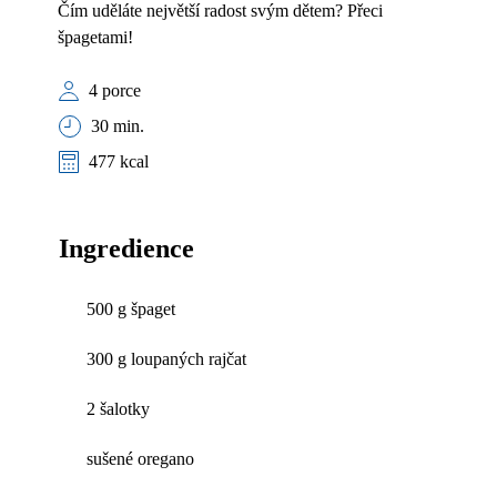
Čím uděláte největší radost svým dětem? Přeci
špagetami!
4 porce
30 min.
477 kcal
Ingredience
500 g špaget
300 g loupaných rajčat
2 šalotky
sušené oregano