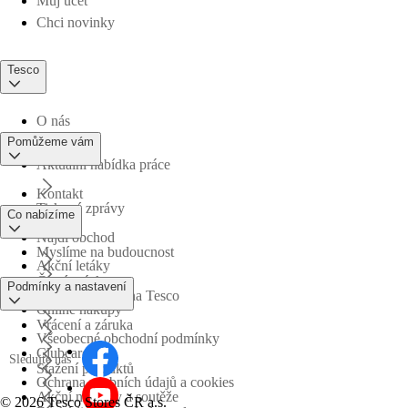
Můj účet
Chci novinky
Tesco
O nás
Pomůžeme vám
Aktuální nabídka práce
Kontakt
Tiskové zprávy
Co nabízíme
Najdi obchod
Myslíme na budoucnost
Akční letáky
Časté otázky
Podmínky a nastavení
Obchodní skupina Tesco
Online nákupy
Vrácení a záruka
Všeobecné obchodní podmínky
Clubcard
Sledujte nás
Stažení produktů
Ochrana osobních údajů a cookies
Akční nabídky a soutěže
©
2026 Tesco Stores ČR a.s.