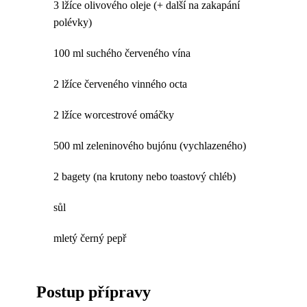
3 lžíce olivového oleje (+ další na zakapání
polévky)
100 ml suchého červeného vína
2 lžíce červeného vinného octa
2 lžíce worcestrové omáčky
500 ml zeleninového bujónu (vychlazeného)
2 bagety (na krutony nebo toastový chléb)
sůl
mletý černý pepř
Postup přípravy