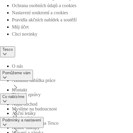
Ochrana osobních údajů a cookies
Nastavení soukromí a cookies
Pravidla akčních nabídek a soutěží
Můj účet
Chci novinky
Tesco
O nás
Pomůžeme vám
Aktuální nabídka práce
Kontakt
Tiskové zprávy
Co nabízíme
Najdi obchod
Myslíme na budoucnost
Akční letáky
Časté otázky
Podmínky a nastavení
Obchodní skupina Tesco
Online nákupy
Vrácení a záruka