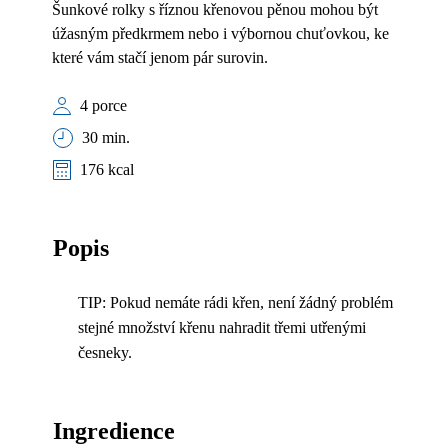
Šunkové rolky s říznou křenovou pěnou mohou být
úžasným předkrmem nebo i výbornou chuťovkou, ke
které vám stačí jenom pár surovin.
4 porce
30 min.
176 kcal
Popis
TIP: Pokud nemáte rádi křen, není žádný problém
stejné množství křenu nahradit třemi utřenými
česneky.
Ingredience