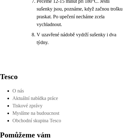
Pečeme 12-15 minut při 180°C. Jestli
sušenky jsou, poznáme, když začnou trošku
praskat. Po upečení necháme zcela
vychladnout.
V uzavřené nádobě vydrží sušenky i dva
týdny.
Tesco
O nás
Aktuální nabídka práce
Tiskové zprávy
Myslíme na budoucnost
Obchodní skupina Tesco
Pomůžeme vám