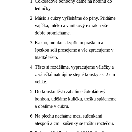
Čokoládové bonbony dáme na hodinu do
ledničky.
Máslo s cukry vyšleháme do pěny. Přidáme
vajíčka, mléko a vanilkový extrak a vše
dobře promícháme.
Kakao, mouku s kypřícím práškem a
špetkou soli prosejeme a vše zpracujeme v
hladké těsto.
Těsto si rozdělíme, vypracujeme válečky a
z válečků nakrájíme stejné kousky asi 2 cm
veliké.
Do kousku těsta zabalíme čokoládový
bonbon, uděláme kuličku, trošku splácneme
a obalíme v cukru.
Na plechu necháme mezi sušenkami
alespoň 2 cm - sušenky se trošku roztečou.