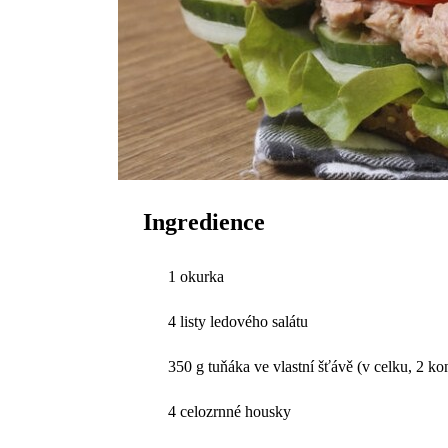
Ingredience
1 okurka
4 listy ledového salátu
350 g tuňáka ve vlastní šťávě (v celku, 2 ko
4 celozrnné housky