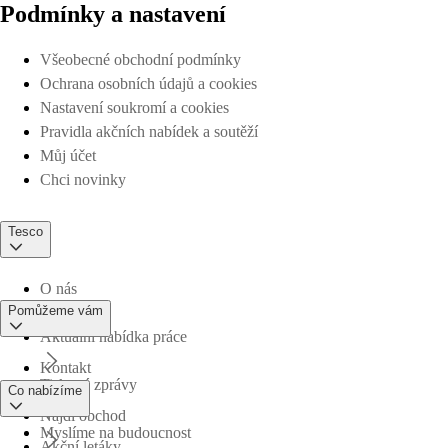
Podmínky a nastavení
Všeobecné obchodní podmínky
Ochrana osobních údajů a cookies
Nastavení soukromí a cookies
Pravidla akčních nabídek a soutěží
Můj účet
Chci novinky
Tesco
O nás
Pomůžeme vám
Aktuální nabídka práce
Kontakt
Tiskové zprávy
Co nabízíme
Najdi obchod
Myslíme na budoucnost
Akční letáky