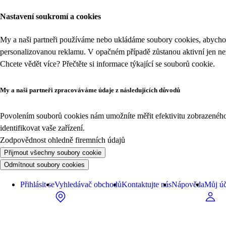
Nastavení soukromí a cookies
My a naši partneři používáme nebo ukládáme soubory cookies, abychom
personalizovanou reklamu. V opačném případě zůstanou aktivní jen n
Chcete vědět více? Přečtěte si informace týkající se
souborů cookie
.
My a naši partneři zpracováváme údaje z následujících důvodů
Povolením souborů cookies nám umožníte měřit efektivitu zobrazeného o
identifikovat vaše zařízení.
Zodpovědnost ohledně firemních údajů
Přijmout všechny soubory cookie
Odmítnout soubory cookies
Přihlásit se
Vyhledávač obchodů
Kontaktujte nás
Nápověda
Můj úč