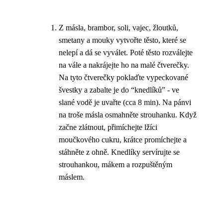
Z másla, brambor, soli, vajec, žloutků,
smetany a mouky vytvořte těsto, které se
nelepí a dá se vyválet. Poté těsto rozválejte
na vále a nakrájejte ho na malé čtverečky.
Na tyto čtverečky poklaďte vypeckované
švestky a zabalte je do “knedlíků” - ve
slané vodě je uvařte (cca 8 min). Na pánvi
na troše másla osmahněte strouhanku. Když
začne zlátnout, přimíchejte lžíci
moučkového cukru, krátce promíchejte a
stáhněte z ohně. Knedlíky servírujte se
strouhankou, mákem a rozpuštěným
máslem.