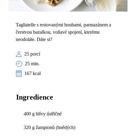
Tagliatelle s restovanými houbami, parmazánem a
čerstvou bazalkou, voňavé spojení, kterému
neodoláte. Dáte si?
25 porcí
25 min.
167 kcal
Ingredience
400 g hlívy ústřičné
320 g žampionů (hnědých)