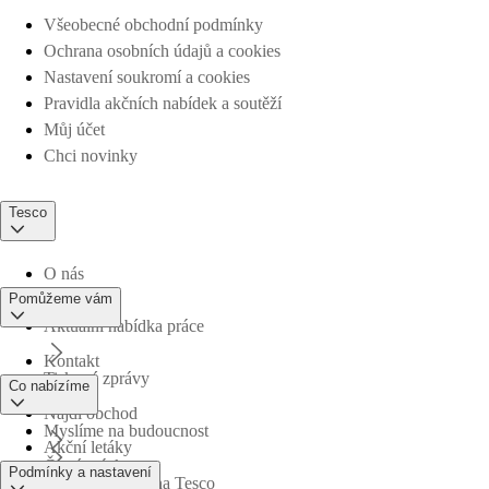
Všeobecné obchodní podmínky
Ochrana osobních údajů a cookies
Nastavení soukromí a cookies
Pravidla akčních nabídek a soutěží
Můj účet
Chci novinky
Tesco
O nás
Pomůžeme vám
Aktuální nabídka práce
Kontakt
Tiskové zprávy
Co nabízíme
Najdi obchod
Myslíme na budoucnost
Akční letáky
Časté otázky
Podmínky a nastavení
Obchodní skupina Tesco