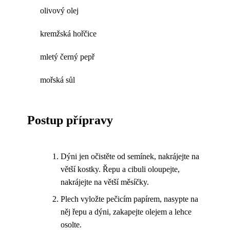
olivový olej
kremžská hořčice
mletý černý pepř
mořská sůl
Postup přípravy
Dýni jen očistěte od semínek, nakrájejte na
větší kostky. Řepu a cibuli oloupejte,
nakrájejte na větší měsíčky.
Plech vyložte pečicím papírem, nasypte na
něj řepu a dýni, zakapejte olejem a lehce
osolte.