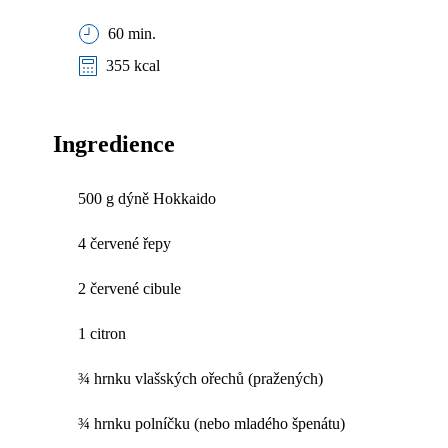
60 min.
355 kcal
Ingredience
500 g dýně Hokkaido
4 červené řepy
2 červené cibule
1 citron
¾ hrnku vlašských ořechů (pražených)
¾ hrnku polníčku (nebo mladého špenátu)