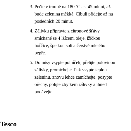
Pečte v troubě na 180 ˚C asi 45 minut, až
bude zelenina měkká. Cibuli přidejte až na
posledních 20 minut.
Zálivku připravte z citronové šťávy
smíchané se 4 lžícemi oleje, lžičkou
hořčice, špetkou soli a čerstvě mletého
pepře.
Do mísy vsypte polníček, přelijte polovinou
zálivky, promíchejte. Pak vsypte teplou
zeleninu, znovu lehce zamíchejte, posypte
ořechy, polijte zbytkem zálivky a ihned
podávejte.
Tesco