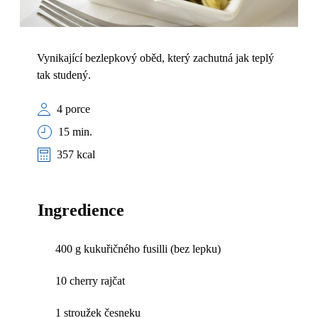
Vynikající bezlepkový oběd, který zachutná jak teplý
tak studený.
4 porce
15 min.
357 kcal
Ingredience
400 g kukuřičného fusilli (bez lepku)
10 cherry rajčat
1 stroužek česneku