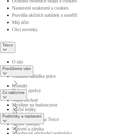
Ochrana osobních údajů a cookies
Nastavení soukromí a cookies
Pravidla akčních nabídek a soutěží
Můj účet
Chci novinky
Tesco
O nás
Pomůžeme vám
Aktuální nabídka práce
Kontakt
Tiskové zprávy
Co nabízíme
Najdi obchod
Myslíme na budoucnost
Akční letáky
Časté otázky
Podmínky a nastavení
Obchodní skupina Tesco
Online nákupy
Vrácení a záruka
Všeobecné obchodní podmínky