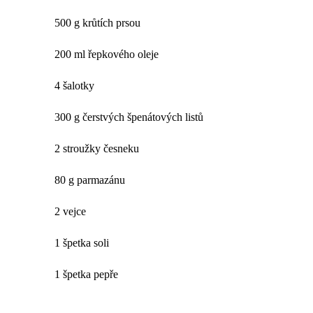
500 g krůtích prsou
200 ml řepkového oleje
4 šalotky
300 g čerstvých špenátových listů
2 stroužky česneku
80 g parmazánu
2 vejce
1 špetka soli
1 špetka pepře