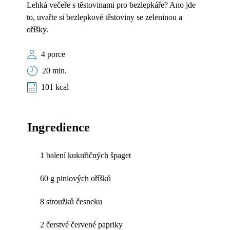
Lehká večeře s těstovinami pro bezlepkáře? Ano jde
to, uvařte si bezlepkové těstoviny se zeleninou a
oříšky.
4 porce
20 min.
101 kcal
Ingredience
1 balení kukuřičných špaget
60 g piniových oříšků
8 stroužků česneku
2 čerstvé červené papriky