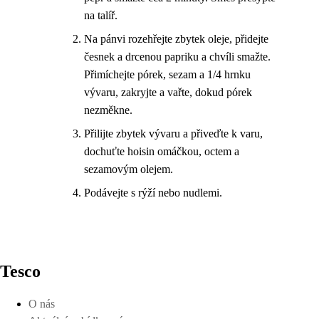
na talíř.
Na pánvi rozehřejte zbytek oleje, přidejte
česnek a drcenou papriku a chvíli smažte.
Přimíchejte pórek, sezam a 1/4 hrnku
vývaru, zakryjte a vařte, dokud pórek
nezměkne.
Přilijte zbytek vývaru a přiveďte k varu,
dochuťte hoisin omáčkou, octem a
sezamovým olejem.
Podávejte s rýží nebo nudlemi.
Tesco
O nás