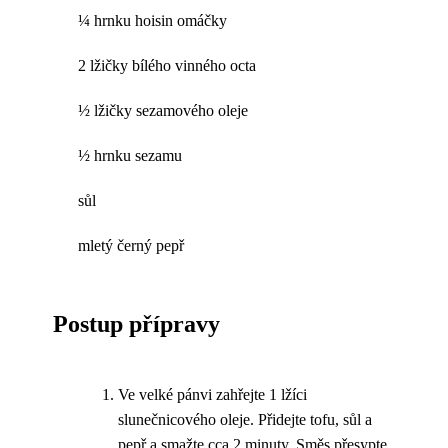
¼ hrnku hoisin omáčky
2 lžičky bílého vinného octa
½ lžičky sezamového oleje
½ hrnku sezamu
sůl
mletý černý pepř
Postup přípravy
Ve velké pánvi zahřejte 1 lžíci
slunečnicového oleje. Přidejte tofu, sůl a
pepř a smažte cca 2 minuty. Směs přesypte