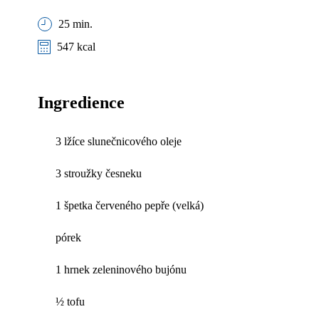
25 min.
547 kcal
Ingredience
3 lžíce slunečnicového oleje
3 stroužky česneku
1 špetka červeného pepře (velká)
pórek
1 hrnek zeleninového bujónu
½ tofu