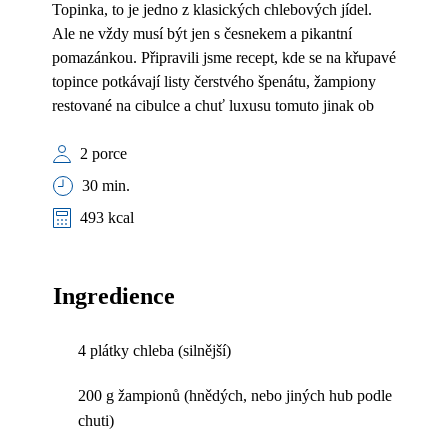
Topinka, to je jedno z klasických chlebových jídel.
Ale ne vždy musí být jen s česnekem a pikantní
pomazánkou. Připravili jsme recept, kde se na křupavé
topince potkávají listy čerstvého špenátu, žampiony
restované na cibulce a chuť luxusu tomuto jinak ob
2 porce
30 min.
493 kcal
Ingredience
4 plátky chleba (silnější)
200 g žampionů (hnědých, nebo jiných hub podle
chuti)