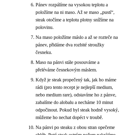
Pánev rozpálíme na vysokou teplotu a
položíme na ni maso. Až se maso „pustí“,
steak otočíme a teplotu plotny snížíme na
polovinu.
Na maso položíme máslo a až se rozteče na
pánev, přidáme dva rozbité stroužky
česneku.
Maso na pánvi stále posouváme a
přeléváme česnekovým máslem.
Když je steak propečený tak, jak ho máme
rádi (pro tento recept je nejlepší medium,
nebo medium rare), odstavíme ho z pánve,
zabalíme do alobalu a necháme 10 minut
odpočinout. Pokud byl steak hodně vysoký,
můžeme ho nechat dopéct v troubě.
Na pánvi po steaku z obou stran opečeme
chléb. Poté steak ostrým nožem nakrájíme