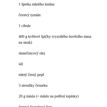
1 špetka mletého kmínu
čerstvý tymián
1 cibule
400 g květové špičky (vyzrálého hovězího masa
na steak)
slunečnicový olej
sůl
mletý černý pepř
3 stroužky česneku
20 g másla (+ máslo na potření topinky)
čerstvé špenátové listy