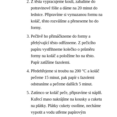
Z těsta vypracujeme kouli, zabalíme do
potravinové fólie a dáme na 20 minut do
lednice. Připravíme si vymazanou formu na
koláč, těsto rozválíme a přeneseme ho do
formy.
Pečlivě ho přimáčkneme do formy a
přebývající těsto odřízneme. Z pečicího
papíru vystřihneme kolečko o průměru
formy na koláč a položíme ho na těsto.
Papír zatížíme fazolemi.
Předehřejeme si troubu na 200 °C a koláč
pečeme 15 minut, pak papír s fazolemi
odstraníme a pečeme dalších 5 minut.
Zatímco se koláč peče, připravíme si náplň.
Kuřecí maso nakrájíme na kousky a cuketu
na plátky. Plátky cukety osolíme, necháme
vypotit a vodu utřeme papírovým