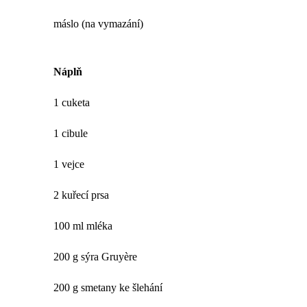
máslo (na vymazání)
Náplň
1 cuketa
1 cibule
1 vejce
2 kuřecí prsa
100 ml mléka
200 g sýra Gruyère
200 g smetany ke šlehání