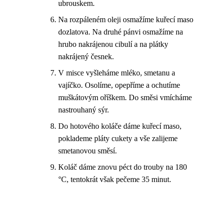
ubrouskem.
Na rozpáleném oleji osmažíme kuřecí maso
dozlatova. Na druhé pánvi osmažíme na
hrubo nakrájenou cibulí a na plátky
nakrájený česnek.
V misce vyšleháme mléko, smetanu a
vajíčko. Osolíme, opepříme a ochutíme
muškátovým oříškem. Do směsi vmícháme
nastrouhaný sýr.
Do hotového koláče dáme kuřecí maso,
poklademe pláty cukety a vše zalijeme
smetanovou směsí.
Koláč dáme znovu péct do trouby na 180
°C, tentokrát však pečeme 35 minut.