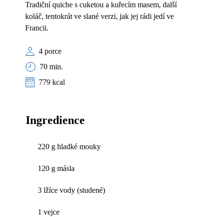
Tradiční quiche s cuketou a kuřecím masem, další
koláč, tentokrát ve slané verzi, jak jej rádi jedí ve
Francii.
4 porce
70 min.
779 kcal
Ingredience
220 g hladké mouky
120 g másla
3 lžíce vody (studené)
1 vejce