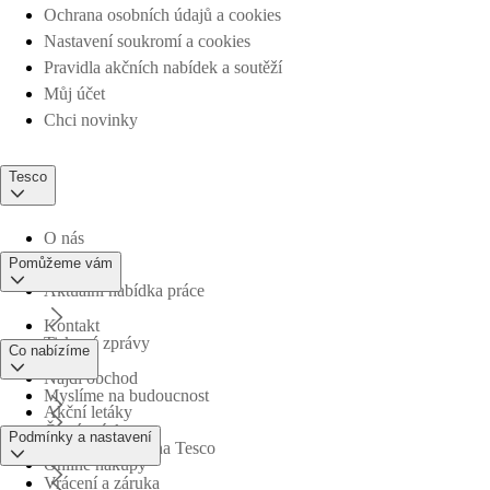
Ochrana osobních údajů a cookies
Nastavení soukromí a cookies
Pravidla akčních nabídek a soutěží
Můj účet
Chci novinky
Tesco
O nás
Pomůžeme vám
Aktuální nabídka práce
Kontakt
Tiskové zprávy
Co nabízíme
Najdi obchod
Myslíme na budoucnost
Akční letáky
Časté otázky
Podmínky a nastavení
Obchodní skupina Tesco
Online nákupy
Vrácení a záruka