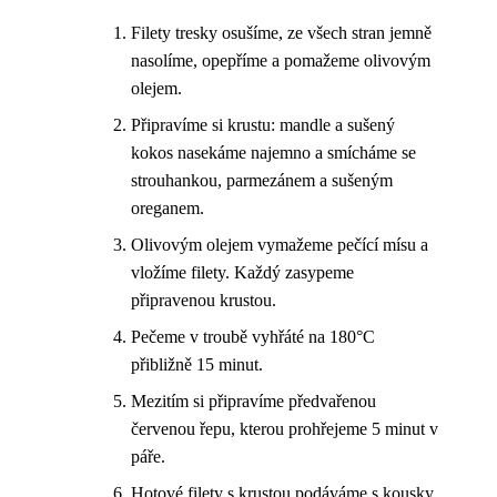
Filety tresky osušíme, ze všech stran jemně
nasolíme, opepříme a pomažeme olivovým
olejem.
Připravíme si krustu: mandle a sušený
kokos nasekáme najemno a smícháme se
strouhankou, parmezánem a sušeným
oreganem.
Olivovým olejem vymažeme pečící mísu a
vložíme filety. Každý zasypeme
připravenou krustou.
Pečeme v troubě vyhřáté na 180°C
přibližně 15 minut.
Mezitím si připravíme předvařenou
červenou řepu, kterou prohřejeme 5 minut v
páře.
Hotové filety s krustou podáváme s kousky