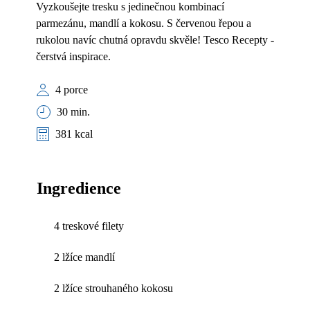
Vyzkoušejte tresku s jedinečnou kombinací
parmezánu, mandlí a kokosu. S červenou řepou a
rukolou navíc chutná opravdu skvěle! Tesco Recepty -
čerstvá inspirace.
4 porce
30 min.
381 kcal
Ingredience
4 treskové filety
2 lžíce mandlí
2 lžíce strouhaného kokosu