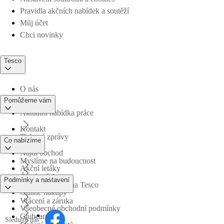
Pravidla akčních nabídek a soutěží
Můj účet
Chci novinky
Tesco
O nás
Pomůžeme vám
Aktuální nabídka práce
Kontakt
Tiskové zprávy
Co nabízíme
Najdi obchod
Myslíme na budoucnost
Akční letáky
Časté otázky
Podmínky a nastavení
Obchodní skupina Tesco
Online nákupy
Vrácení a záruka
Všeobecné obchodní podmínky
Clubcard
Sledujte nás