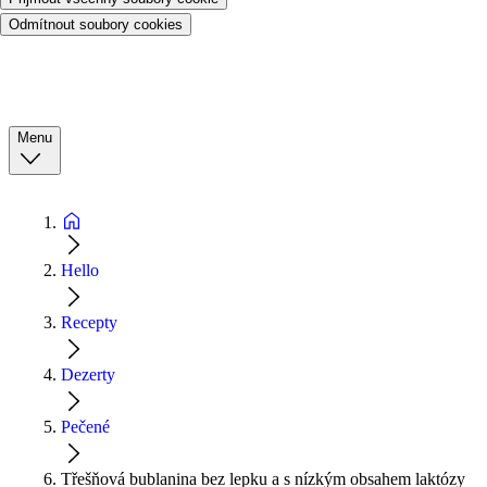
Odmítnout soubory cookies
Menu
Hello
Recepty
Dezerty
Pečené
Třešňová bublanina bez lepku a s nízkým obsahem laktózy