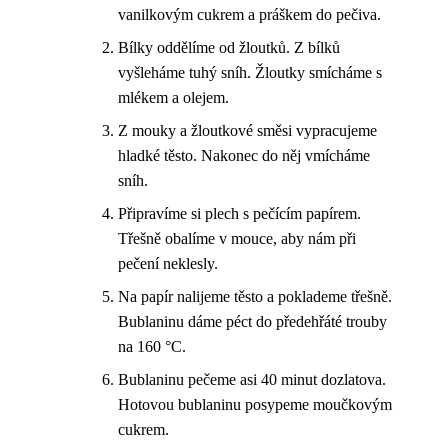
vanilkovým cukrem a práškem do pečiva.
Bílky oddělíme od žloutků. Z bílků
vyšleháme tuhý sníh. Žloutky smícháme s
mlékem a olejem.
Z mouky a žloutkové směsi vypracujeme
hladké těsto. Nakonec do něj vmícháme
sníh.
Připravíme si plech s pečícím papírem.
Třešně obalíme v mouce, aby nám při
pečení neklesly.
Na papír nalijeme těsto a poklademe třešně.
Bublaninu dáme péct do předehřáté trouby
na 160 °C.
Bublaninu pečeme asi 40 minut dozlatova.
Hotovou bublaninu posypeme moučkovým
cukrem.