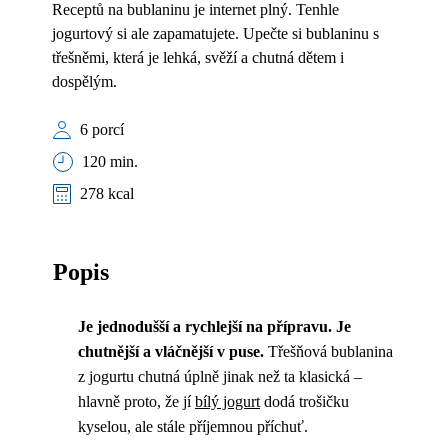
Receptů na bublaninu je internet plný. Tenhle
jogurtový si ale zapamatujete. Upečte si bublaninu s
třešněmi, která je lehká, svěží a chutná dětem i
dospělým.
6 porcí
120 min.
278 kcal
Popis
Je jednodušší a rychlejší na přípravu.
Je
chutnější a vláčnější v puse.
Třešňová bublanina
z jogurtu chutná úplně jinak než ta klasická –
hlavně proto, že jí
bílý jogurt
dodá trošičku
kyselou, ale stále příjemnou příchuť.