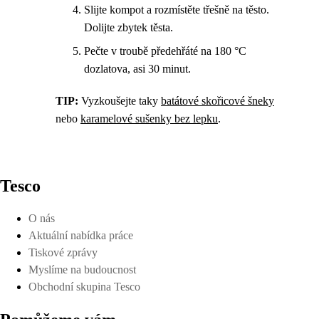
Slijte kompot a rozmístěte třešně na těsto.
Dolijte zbytek těsta.
Pečte v troubě předehřáté na 180 °C
dozlatova, asi 30 minut.
TIP:
Vyzkoušejte taky
batátové skořicové šneky
nebo
karamelové sušenky bez lepku
.
Tesco
O nás
Aktuální nabídka práce
Tiskové zprávy
Myslíme na budoucnost
Obchodní skupina Tesco