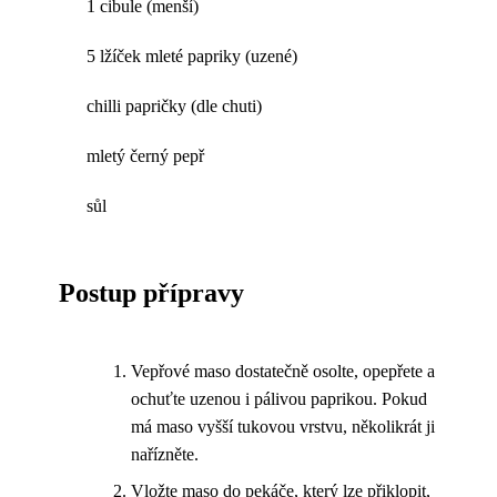
1 cibule (menší)
5 lžíček mleté papriky (uzené)
chilli papričky (dle chuti)
mletý černý pepř
sůl
Postup přípravy
Vepřové maso dostatečně osolte, opepřete a
ochuťte uzenou i pálivou paprikou. Pokud
má maso vyšší tukovou vrstvu, několikrát ji
nařízněte.
Vložte maso do pekáče, který lze přiklopit,