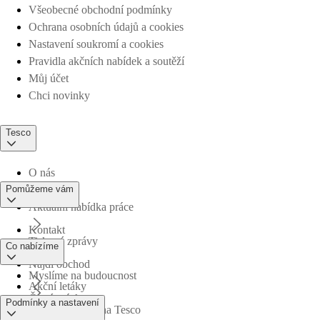
Všeobecné obchodní podmínky
Ochrana osobních údajů a cookies
Nastavení soukromí a cookies
Pravidla akčních nabídek a soutěží
Můj účet
Chci novinky
Tesco
O nás
Pomůžeme vám
Aktuální nabídka práce
Kontakt
Tiskové zprávy
Co nabízíme
Najdi obchod
Myslíme na budoucnost
Akční letáky
Časté otázky
Podmínky a nastavení
Obchodní skupina Tesco