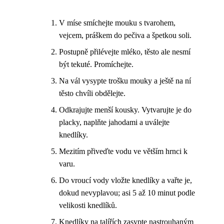
V míse smíchejte mouku s tvarohem,
vejcem, práškem do pečiva a špetkou soli.
Postupně přilévejte mléko, těsto ale nesmí
být tekuté. Promíchejte.
Na vál vysypte trošku mouky a ještě na ní
těsto chvíli obdělejte.
Odkrajujte menší kousky. Vytvarujte je do
placky, naplňte jahodami a uválejte
knedlíky.
Mezitím přiveďte vodu ve větším hrnci k
varu.
Do vroucí vody vložte knedlíky a vařte je,
dokud nevyplavou; asi 5 až 10 minut podle
velikosti knedlíků.
Knedlíky na talířích zasypte nastrouhaným