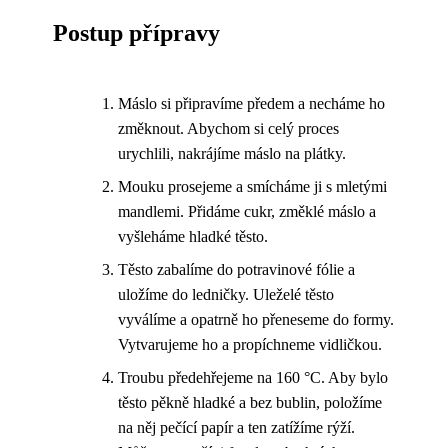
Postup přípravy
Máslo si připravíme předem a necháme ho
změknout. Abychom si celý proces
urychlili, nakrájíme máslo na plátky.
Mouku prosejeme a smícháme ji s mletými
mandlemi. Přidáme cukr, změklé máslo a
vyšleháme hladké těsto.
Těsto zabalíme do potravinové fólie a
uložíme do ledničky. Uleželé těsto
vyválíme a opatrně ho přeneseme do formy.
Vytvarujeme ho a propíchneme vidličkou.
Troubu předehřejeme na 160 °C. Aby bylo
těsto pěkně hladké a bez bublin, položíme
na něj pečící papír a ten zatížíme rýží.