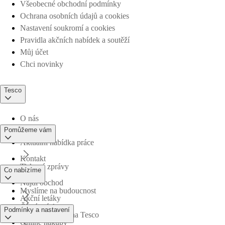
Všeobecné obchodní podmínky
Ochrana osobních údajů a cookies
Nastavení soukromí a cookies
Pravidla akčních nabídek a soutěží
Můj účet
Chci novinky
Tesco
O nás
Pomůžeme vám
Aktuální nabídka práce
Kontakt
Tiskové zprávy
Co nabízíme
Najdi obchod
Myslíme na budoucnost
Akční letáky
Časté otázky
Podmínky a nastavení
Obchodní skupina Tesco
Online nákupy