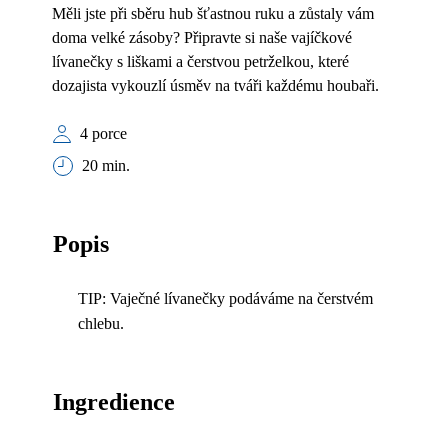
Měli jste při sběru hub šťastnou ruku a zůstaly vám
doma velké zásoby? Připravte si naše vajíčkové
lívanečky s liškami a čerstvou petrželkou, které
dozajista vykouzlí úsměv na tváři každému houbaři.
4 porce
20 min.
Popis
TIP: Vaječné lívanečky podáváme na čerstvém
chlebu.
Ingredience