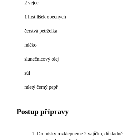
2 vejce
1 hrst lišek obecných
čerstvá petrželka
mléko
slunečnicový olej
sůl
mletý černý pepř
Postup přípravy
Do misky rozklepneme 2 vajíčka, důkladně