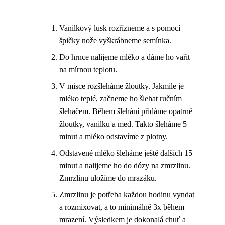
Vanilkový lusk rozřízneme a s pomocí
špičky nože vyškrábneme semínka.
Do hrnce nalijeme mléko a dáme ho vařit
na mírnou teplotu.
V misce rozšleháme žloutky. Jakmile je
mléko teplé, začneme ho šlehat ručním
šlehačem. Během šlehání přidáme opatrně
žloutky, vanilku a med. Takto šleháme 5
minut a mléko odstavíme z plotny.
Odstavené mléko šleháme ještě dalších 15
minut a nalijeme ho do dózy na zmrzlinu.
Zmrzlinu uložíme do mrazáku.
Zmrzlinu je potřeba každou hodinu vyndat
a rozmixovat, a to minimálně 3x během
mrazení. Výsledkem je dokonalá chuť a