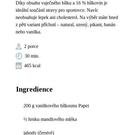
Díky obsahu vaječného bílku a 16 % bílkovin je
ideální součástí stravy pro sportovce. Navíc
neobsahuje lepek ani cholesterol. Na výběr máte hned
z pěti variant příchutí – natural, uzený, pikant, banán
nebo vanilka.
2 porce
30 min.
465 kcal
Ingredience
200 g vanilkového bílkounu Papei
½ hrnku mandlového mléka
jahody (čerstvé)