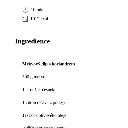
10 min.
1012 kcal
Ingredience
Mrkvový dip s koriandrem
500 g mrkve
1 stroužek česneku
1 citron (šťáva z půlky)
1½ lžíce olivového oleje