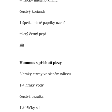
¼ lžičky mletého kmínu
čerstvý koriandr
1 špetka mleté papriky uzené
mletý černý pepř
sůl
Hummus s příchutí pizzy
3 hrnky cizrny ve slaném nálevu
1¼ hrnky vody
čerstvá bazalka
1½ lžičky soli