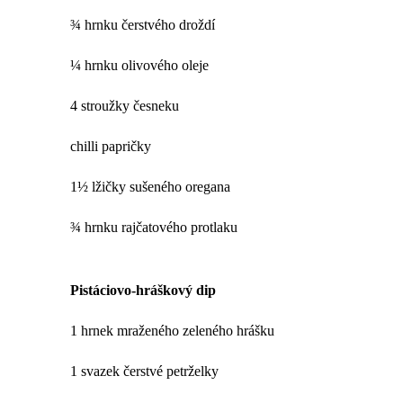
¾ hrnku čerstvého droždí
¼ hrnku olivového oleje
4 stroužky česneku
chilli papričky
1½ lžičky sušeného oregana
¾ hrnku rajčatového protlaku
Pistáciovo-hráškový dip
1 hrnek mraženého zeleného hrášku
1 svazek čerstvé petrželky