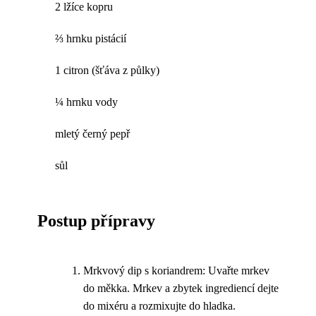
2 lžíce kopru
⅔ hrnku pistácií
1 citron (šťáva z půlky)
¼ hrnku vody
mletý černý pepř
sůl
Postup přípravy
Mrkvový dip s koriandrem: Uvařte mrkev
do měkka. Mrkev a zbytek ingrediencí dejte
do mixéru a rozmixujte do hladka.