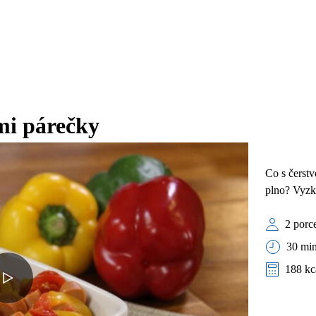
mi párečky
Co s čerstv
plno? Vyzk
2 porc
30 min
188 kc