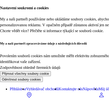
Nastavení soukromí a cookies
My a naši partneři používáme nebo ukládáme soubory cookies, abychom
personalizovanou reklamu. V opačném případě zůstanou aktivní jen n
Chcete vědět více? Přečtěte si informace týkající se
souborů cookie
.
My a naši partneři zpracováváme údaje z následujících důvodů
Povolením souborů cookies nám umožníte měřit efektivitu zobrazeného o
identifikovat vaše zařízení.
Zodpovědnost ohledně firemních údajů
Přijmout všechny soubory cookie
Odmítnout soubory cookies
Přihlásit se
Vyhledávač obchodů
Kontaktujte nás
Nápověda
Můj úč