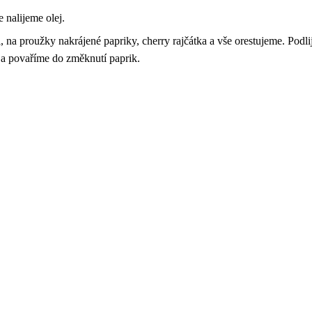
 nalijeme olej.
, na proužky nakrájené papriky, cherry rajčátka a vše orestujeme. Pod
a povaříme do změknutí paprik.