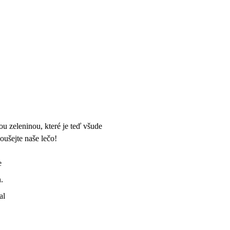
ou zeleninou, které je teď všude
oušejte naše lečo!
e
.
al