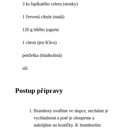
3 ks řapíkatého celeru (stonky)
1 červená cibule (malá)
120 g bílého jogurtu
1 citron (jen šťáva)
petrželka (hladkolistá)
sůl
Postup přípravy
Brambory uvaříme ve slupce, necháme je
vychladnout a poté je oloupeme a
nakrájíme na kostičky. K bramborům