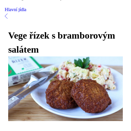
Hlavní jídla
Vege řízek s bramborovým
salátem