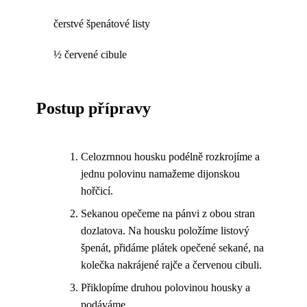
čerstvé špenátové listy
½ červené cibule
Postup přípravy
Celozrnnou housku podélně rozkrojíme a
jednu polovinu namažeme dijonskou
hořčicí.
Sekanou opečeme na pánvi z obou stran
dozlatova. Na housku položíme listový
špenát, přidáme plátek opečené sekané, na
kolečka nakrájené rajče a červenou cibuli.
Přiklopíme druhou polovinou housky a
podáváme.