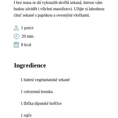
I bez masa se dá vykouzlit skvělá sekaná, kterou vám
budou závidět i všichni masožravci. Užijte si lahodnou
chuť sekané s paprikou a ovesnými vločkami.
1 porce
20 min.
8 kcal
Ingredience
1 balení vegetarianské sekané
1 celozrnná houska
1 lžička dijonské hořčice
1 rajče