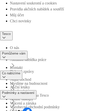
Nastavení soukromí a cookies
Pravidla akčních nabídek a soutěží
Můj účet
Chci novinky
Tesco
O nás
Pomůžeme vám
Aktuální nabídka práce
Kontakt
Tiskové zprávy
Co nabízíme
Najdi obchod
Myslíme na budoucnost
Akční letáky
Časté otázky
Podmínky a nastavení
Obchodní skupina Tesco
Online nákupy
Vrácení a záruka
Všeobecné obchodní podmínky
Clubcard