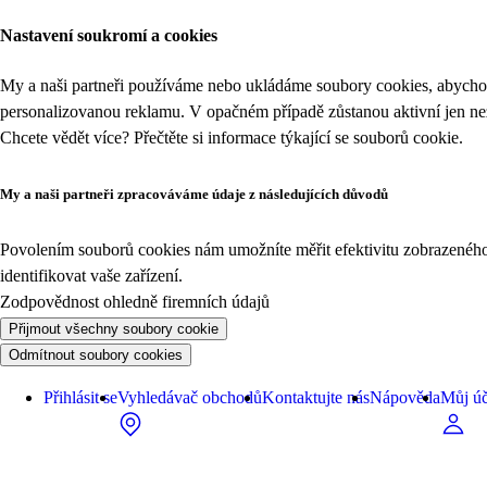
Nastavení soukromí a cookies
My a naši partneři používáme nebo ukládáme soubory cookies, abychom
personalizovanou reklamu. V opačném případě zůstanou aktivní jen n
Chcete vědět více? Přečtěte si informace týkající se
souborů cookie
.
My a naši partneři zpracováváme údaje z následujících důvodů
Povolením souborů cookies nám umožníte měřit efektivitu zobrazeného o
identifikovat vaše zařízení.
Zodpovědnost ohledně firemních údajů
Přijmout všechny soubory cookie
Odmítnout soubory cookies
Přihlásit se
Vyhledávač obchodů
Kontaktujte nás
Nápověda
Můj úč