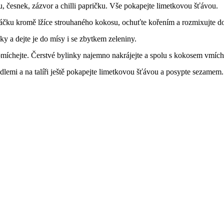
u, česnek, zázvor a chilli papričku. Vše pokapejte limetkovou šťávou.
áčku kromě lžíce strouhaného kokosu, ochuťte kořením a rozmixujte d
ky a dejte je do mísy i se zbytkem zeleniny.
omíchejte. Čerstvé bylinky najemno nakrájejte a spolu s kokosem vmích
dlemi a na talíři ještě pokapejte limetkovou šťávou a posypte sezamem.