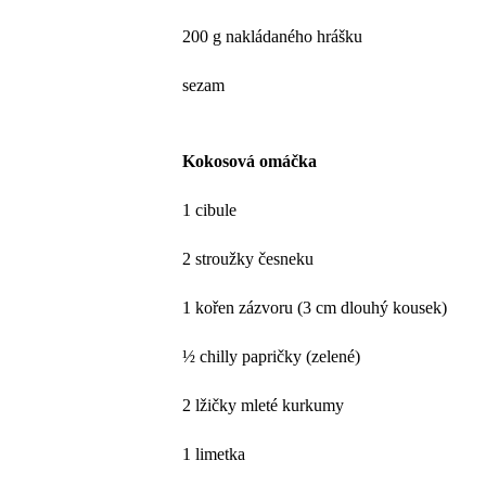
200 g nakládaného hrášku
sezam
Kokosová omáčka
1 cibule
2 stroužky česneku
1 kořen zázvoru (3 cm dlouhý kousek)
½ chilly papričky (zelené)
2 lžičky mleté kurkumy
1 limetka