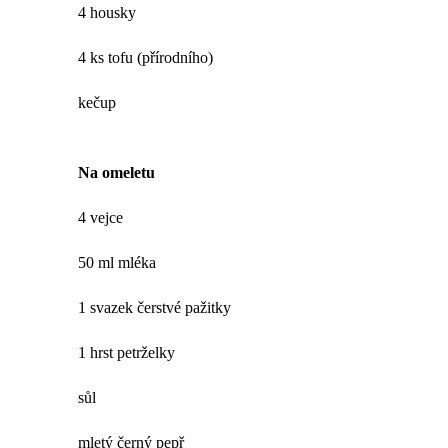
4 housky
4 ks tofu (přírodního)
kečup
Na omeletu
4 vejce
50 ml mléka
1 svazek čerstvé pažitky
1 hrst petrželky
sůl
mletý černý pepř