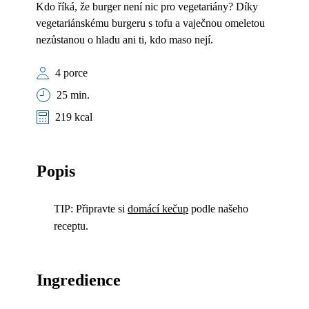
Kdo říká, že burger není nic pro vegetariány? Díky
vegetariánskému burgeru s tofu a vaječnou omeletou
nezůstanou o hladu ani ti, kdo maso nejí.
4 porce
25 min.
219 kcal
Popis
TIP: Připravte si
domácí kečup
podle našeho
receptu.
Ingredience