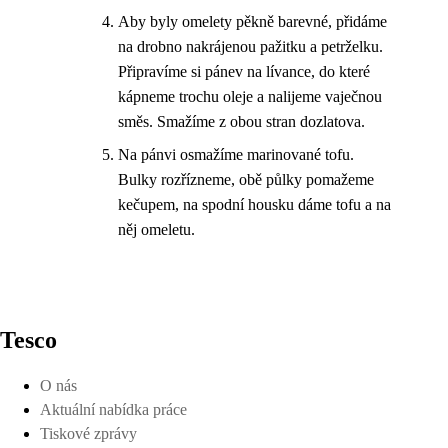
Aby byly omelety pěkně barevné, přidáme
na drobno nakrájenou pažitku a petrželku.
Připravíme si pánev na lívance, do které
kápneme trochu oleje a nalijeme vaječnou
směs. Smažíme z obou stran dozlatova.
Na pánvi osmažíme marinované tofu.
Bulky rozřízneme, obě půlky pomažeme
kečupem, na spodní housku dáme tofu a na
něj omeletu.
Tesco
O nás
Aktuální nabídka práce
Tiskové zprávy