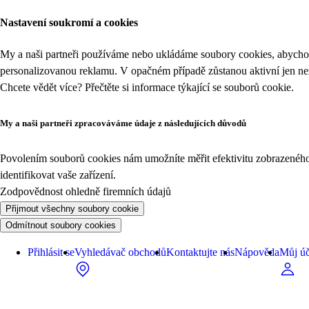
Nastavení soukromí a cookies
My a naši partneři používáme nebo ukládáme soubory cookies, abychom
personalizovanou reklamu. V opačném případě zůstanou aktivní jen n
Chcete vědět více? Přečtěte si informace týkající se
souborů cookie
.
My a naši partneři zpracováváme údaje z následujících důvodů
Povolením souborů cookies nám umožníte měřit efektivitu zobrazeného o
identifikovat vaše zařízení.
Zodpovědnost ohledně firemních údajů
Přijmout všechny soubory cookie
Odmítnout soubory cookies
Přihlásit se
Vyhledávač obchodů
Kontaktujte nás
Nápověda
Můj úč