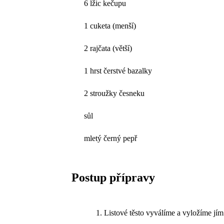
6 lžic kečupu
1 cuketa (menší)
2 rajčata (větší)
1 hrst čerstvé bazalky
2 stroužky česneku
sůl
mletý černý pepř
Postup přípravy
Listové těsto vyválíme a vyložíme jí