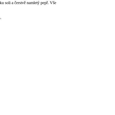
u soli a čerstvě namletý pepř. Vše
.