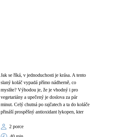
Jak se říká, v jednoduchosti je krása. A tento
slaný koláč vypadá přímo nádherně, co
myslíte? Výhodou je, že je vhodný i pro
vegetariány a upečený je doslova za pár
minut. Celý chutná po rajčatech a ta do koláče
přináší prospěšný antioxidant lykopen, kter
2 porce
40 min.