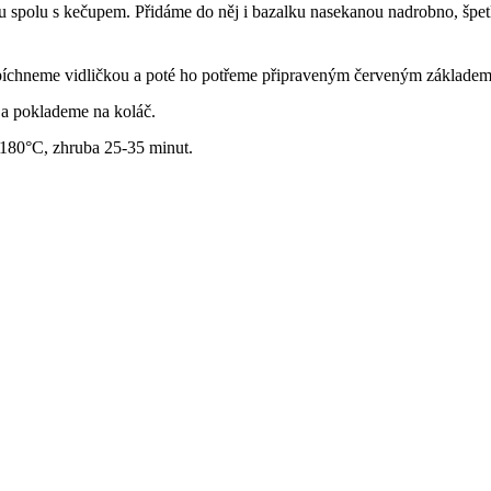
spolu s kečupem. Přidáme do něj i bazalku nasekanou nadrobno, špetk
ropíchneme vidličkou a poté ho potřeme připraveným červeným základem
 a poklademe na koláč.
 180°C, zhruba 25-35 minut.