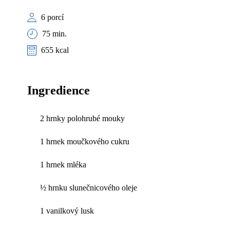
6 porcí
75 min.
655 kcal
Ingredience
2 hrnky polohrubé mouky
1 hrnek moučkového cukru
1 hrnek mléka
½ hrnku slunečnicového oleje
1 vanilkový lusk