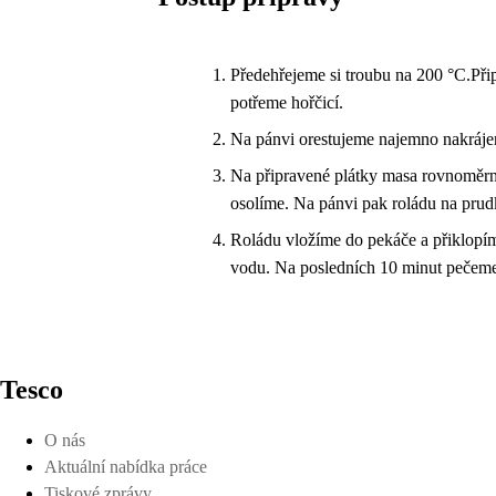
Předehřejeme si troubu na 200 °C.Přip
potřeme hořčicí.
Na pánvi orestujeme najemno nakráje
Na připravené plátky masa rovnoměrn
osolíme. Na pánvi pak roládu na pru
Roládu vložíme do pekáče a přiklopí
vodu. Na posledních 10 minut pečem
Tesco
O nás
Aktuální nabídka práce
Tiskové zprávy