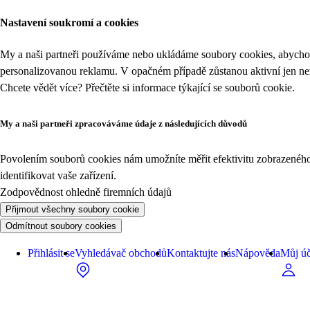
Nastavení soukromí a cookies
My a naši partneři používáme nebo ukládáme soubory cookies, abychom
personalizovanou reklamu. V opačném případě zůstanou aktivní jen n
Chcete vědět více? Přečtěte si informace týkající se
souborů cookie
.
My a naši partneři zpracováváme údaje z následujících důvodů
Povolením souborů cookies nám umožníte měřit efektivitu zobrazeného o
identifikovat vaše zařízení.
Zodpovědnost ohledně firemních údajů
Přijmout všechny soubory cookie
Odmítnout soubory cookies
Přihlásit se
Vyhledávač obchodů
Kontaktujte nás
Nápověda
Můj úč