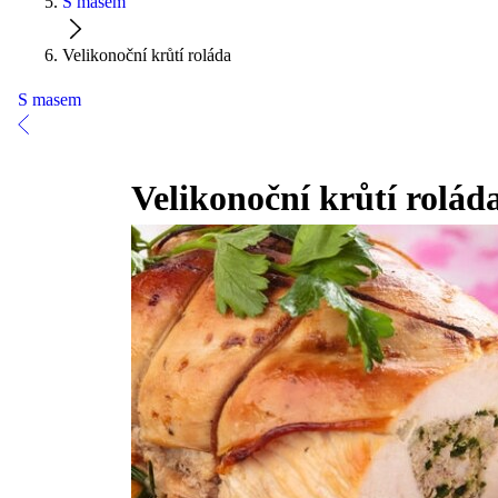
S masem
Velikonoční krůtí roláda
S masem
Velikonoční krůtí rolád