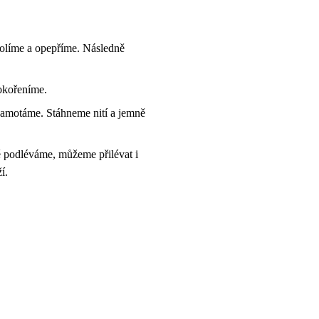
osolíme a opepříme. Následně
okořeníme.
zamotáme. Stáhneme nití a jemně
ě podléváme, můžeme přilévat i
í.