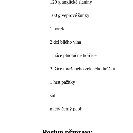
120 g anglické slaniny
100 g vepřové šunky
1 pórek
2 dcl bílého vína
1 lžíce plnotučné hořčice
3 lžíce mraženého zeleného hrášku
1 hrst pažitky
sůl
mletý černý pepř
Postup přípravy