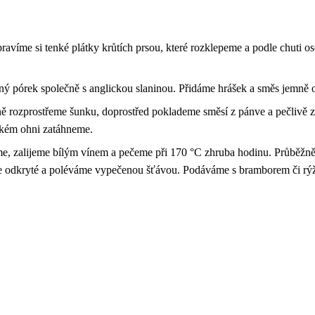
ravíme si tenké plátky krůtích prsou, které rozklepeme a podle chuti 
ný pórek společně s anglickou slaninou. Přidáme hrášek a směs jemně 
ě rozprostřeme šunku, doprostřed poklademe směsí z pánve a pečlivě 
dkém ohni zatáhneme.
me, zalijeme bílým vínem a pečeme při 170 °C zhruba hodinu. Průběžn
e odkryté a poléváme vypečenou šťávou. Podáváme s bramborem či rýž