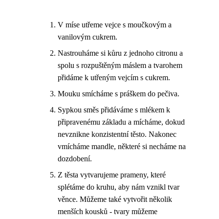
V míse utřeme vejce s moučkovým a
vanilovým cukrem.
Nastrouháme si kůru z jednoho citronu a
spolu s rozpuštěným máslem a tvarohem
přidáme k utřeným vejcím s cukrem.
Mouku smícháme s práškem do pečiva.
Sypkou směs přidáváme s mlékem k
připravenému základu a mícháme, dokud
nevznikne konzistentní těsto. Nakonec
vmícháme mandle, některé si necháme na
dozdobení.
Z těsta vytvarujeme prameny, které
splétáme do kruhu, aby nám vznikl tvar
věnce. Můžeme také vytvořit několik
menších kousků - tvary můžeme