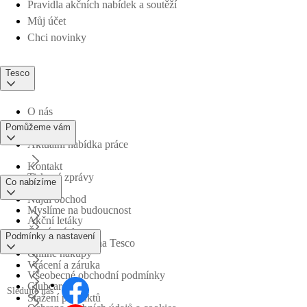
Pravidla akčních nabídek a soutěží
Můj účet
Chci novinky
Tesco
O nás
Pomůžeme vám
Aktuální nabídka práce
Kontakt
Tiskové zprávy
Co nabízíme
Najdi obchod
Myslíme na budoucnost
Akční letáky
Časté otázky
Podmínky a nastavení
Obchodní skupina Tesco
Online nákupy
Vrácení a záruka
Všeobecné obchodní podmínky
Clubcard
Sledujte nás
Stažení produktů