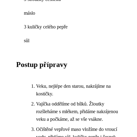
máslo
3 kuličky celého pepře
sůl
Postup přípravy
Veku, nejlépe den starou, nakrájíme na
kostičky.
Vajíčka oddělíme od bílků. Žloutky
rozšleháme s mlékem, přidáme nakrájenou
veku a počkáme, až se vše vsákne.
Očištěné vepřové maso vložíme do vroucí
vody, přidáme sůl, kuličky pepře i česnek.