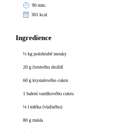
90 min.
301 kcal
Ingredience
½ kg polohrubé mouky
20 g čerstvého droždí
60 g krystalového cukru
1 balení vanilkového cukru
¼ l mléka (vlažného)
80 g másla