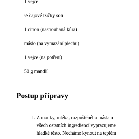
1 vejce
½ čajové lžičky soli
1 citron (nastrouhaná kůra)
máslo (na vymazání plechu)
1 vejce (na potření)
50 g mandlí
Postup přípravy
Z mouky, mléka, rozpuštěného másla a
všech ostatních ingrediencí vypracujeme
hladké těsto. Necháme kynout na teplém